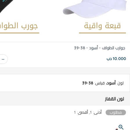
جوارب الطواف - أسود - 38-39
10.000 دب
لون
:
أسود
،
قياس
:
38-39
لون القفاز
مطلوب
أدنى: 1, أقصى: 1