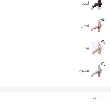
أسود
لحمي
بيج
رصاصي
ملاحظات